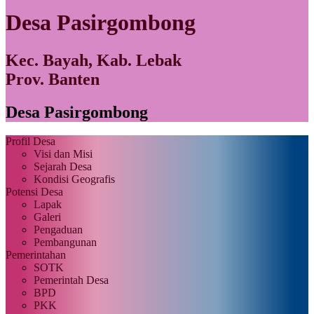
Desa Pasirgombong
Kec. Bayah, Kab. Lebak
Prov. Banten
Desa Pasirgombong
Profil Desa
Visi dan Misi
Sejarah Desa
Kondisi Geografis
Potensi Desa
Lapak
Galeri
Pengaduan
Pembangunan
Pemerintahan
SOTK
Pemerintah Desa
BPD
PKK