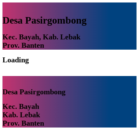
Desa Pasirgombong
Kec. Bayah, Kab. Lebak
Prov. Banten
Loading
Desa Pasirgombong
Kec. Bayah
Kab. Lebak
Prov. Banten