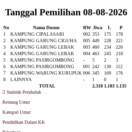
Tanggal Pemilihan 08-08-2026
No
Nama Dusun
RW
Jiwa
L
P
1
KAMPUNG CIPALASARI
002
353
175
178
2
KAMPUNG GARUNG CIGUHA
005
449
228
221
3
KAMPUNG GARUNG LEBAK
003
460
234
226
4
KAMPUNG GARUNG LEBAK
004
463
245
218
5
KAMPUNG PASIRGOMBONG
-
5
2
3
6
KAMPUNG PASIRGOMBONG
001
242
130
112
7
KAMPUNG WARUNG KURUPUK
006
345
169
176
8
LAINNYA
-
1
0
1
TOTAL
2.318
1.183
1.135
Statistik Penduduk
Rentang Umur
Kategori Umur
Pendidikan Dalam KK