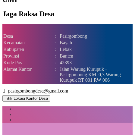
Jaga Raksa Desa
Desa
:
Pasirgombong
Kecamatan
:
Bayah
Kabupaten
:
Lebak
Provinsi
:
Banten
Kode Pos
:
42393
Alamat Kantor
:
Jalan Warung Kurupuk -
Pasirgombong KM. 0,3 Warung
Kurupuk RT 001 RW 006
pasirgombongdesa@gmail.com
Titik Lokasi Kantor Desa