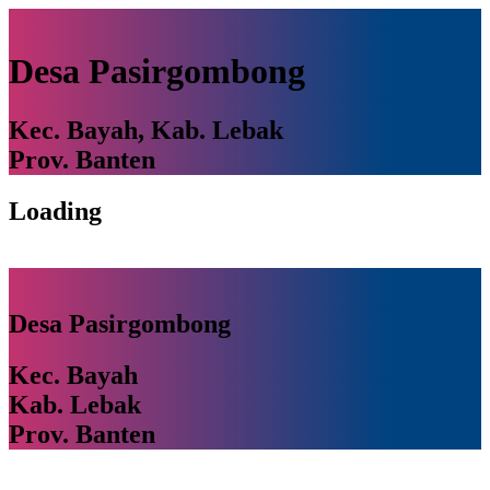
Desa Pasirgombong
Kec. Bayah, Kab. Lebak
Prov. Banten
Loading
Desa Pasirgombong
Kec. Bayah
Kab. Lebak
Prov. Banten