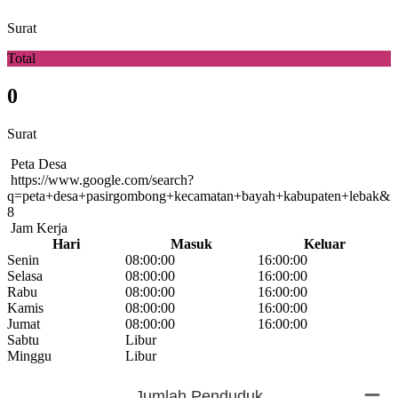
Surat
Total
0
Surat
Peta Desa
https://www.google.com/search?
q=peta+desa+pasirgombong+kecamatan+bayah+kabupaten+lebak&
8
Jam Kerja
Hari
Masuk
Keluar
Senin
08:00:00
16:00:00
Selasa
08:00:00
16:00:00
Rabu
08:00:00
16:00:00
Kamis
08:00:00
16:00:00
Jumat
08:00:00
16:00:00
Sabtu
Libur
Minggu
Libur
Statistik
Jumlah Penduduk