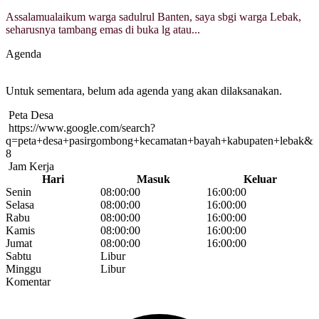
Assalamualaikum warga sadulrul Banten, saya sbgi warga Lebak,
seharusnya tambang emas di buka lg atau...
Agenda
Untuk sementara, belum ada agenda yang akan dilaksanakan.
Peta Desa
https://www.google.com/search?
q=peta+desa+pasirgombong+kecamatan+bayah+kabupaten+lebak&
8
Jam Kerja
Hari
Masuk
Keluar
Senin
08:00:00
16:00:00
Selasa
08:00:00
16:00:00
Rabu
08:00:00
16:00:00
Kamis
08:00:00
16:00:00
Jumat
08:00:00
16:00:00
Sabtu
Libur
Minggu
Libur
Komentar