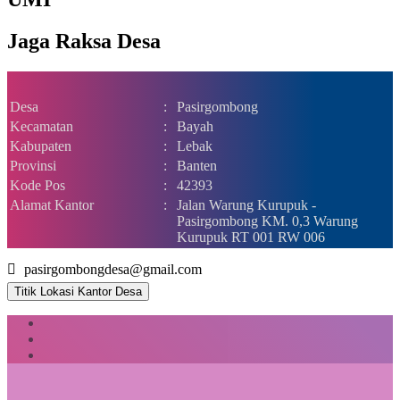
Jaga Raksa Desa
Desa
:
Pasirgombong
Kecamatan
:
Bayah
Kabupaten
:
Lebak
Provinsi
:
Banten
Kode Pos
:
42393
Alamat Kantor
:
Jalan Warung Kurupuk -
Pasirgombong KM. 0,3 Warung
Kurupuk RT 001 RW 006
pasirgombongdesa@gmail.com
Titik Lokasi Kantor Desa