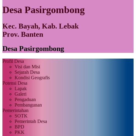
Desa Pasirgombong
Kec. Bayah, Kab. Lebak
Prov. Banten
Desa Pasirgombong
Profil Desa
Visi dan Misi
Sejarah Desa
Kondisi Geografis
Potensi Desa
Lapak
Galeri
Pengaduan
Pembangunan
Pemerintahan
SOTK
Pemerintah Desa
BPD
PKK