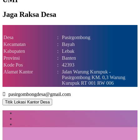
Jaga Raksa Desa
Desa
:
Pasirgombong
Kecamatan
:
Bayah
Kabupaten
:
Lebak
Provinsi
:
Banten
Kode Pos
:
42393
Alamat Kantor
:
Jalan Warung Kurupuk -
Pasirgombong KM. 0,3 Warung
Kurupuk RT 001 RW 006
pasirgombongdesa@gmail.com
Titik Lokasi Kantor Desa