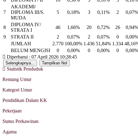
AKADEMI/
7
DIPLOMA III/S.
5
0,18%
3
0,11%
2
0,07
MUDA
DIPLOMA IV/
8
46
1,66%
20
0,72%
26
0,94
STRATA I
9
STRATA II
2
0,07%
2
0,07%
0
0,00
JUMLAH
2.770
100,00%
1.436
51,84%
1.334
48,16
BELUM MENGISI
0
0,00%
0
0,00%
0
0,00
Diperbarui : 07 April 2026 10:28:45
Selengkapnya...
Tampilkan Nol
Statistik Penduduk
Rentang Umur
Kategori Umur
Pendidikan Dalam KK
Pekerjaan
Status Perkawinan
Agama