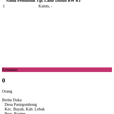
Nama Penduduk
Tgl. Lahir
Dusun
RW
RT
1
Kamis, -
Kematian
0
Orang
Berita Duka
Desa Pasirgombong
Kec. Bayah, Kab. Lebak
Prov. Banten