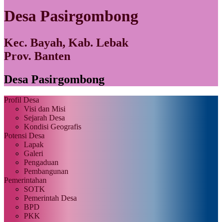
Desa Pasirgombong
Kec. Bayah, Kab. Lebak
Prov. Banten
Desa Pasirgombong
Profil Desa
Visi dan Misi
Sejarah Desa
Kondisi Geografis
Potensi Desa
Lapak
Galeri
Pengaduan
Pembangunan
Pemerintahan
SOTK
Pemerintah Desa
BPD
PKK