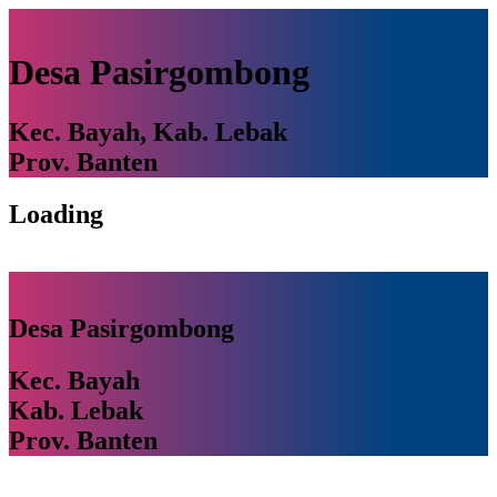
Desa Pasirgombong
Kec. Bayah, Kab. Lebak
Prov. Banten
Loading
Desa Pasirgombong
Kec. Bayah
Kab. Lebak
Prov. Banten