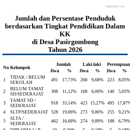
Highcharts.com
End of interactive chart.
Jumlah dan Persentase Penduduk
berdasarkan Tingkat Pendidikan Dalam
KK
di Desa Pasirgombong
Tahun 2026
Jumlah
Laki-laki
Perempuan
No
Kelompok
Jiwa
%
Jiwa
%
Jiwa
%
TIDAK / BELUM
1
491
17,73%
268
9,68%
223
8,05
SEKOLAH
BELUM TAMAT
2
308
11,12%
168
6,06%
140
5,05
SD/SEDERAJAT
TAMAT SD /
3
918
33,14%
423
15,27%
495
17,87
SEDERAJAT
4
SLTP/SEDERAJAT
528
19,06%
273
9,86%
255
9,21
SLTA /
5
462
16,68%
274
9,89%
188
6,79
SEDERAJAT
6
DIPLOMA I / II
10
0,36%
5
0,18%
5
0,18