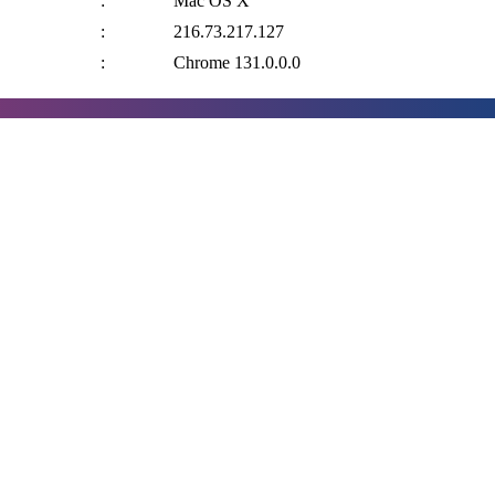
:
Mac OS X
:
216.73.217.127
:
Chrome 131.0.0.0