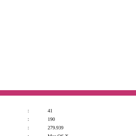
:
41
:
190
:
279.939